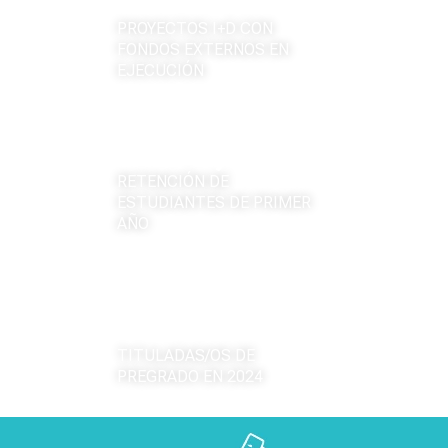
PROYECTOS I+D CON
FONDOS EXTERNOS EN
EJECUCIÓN
84
,5%
RETENCIÓN DE
ESTUDIANTES DE PRIMER
AÑO
1.343
TITULADAS/OS DE
PREGRADO EN 2024