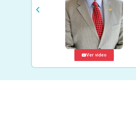
Ver video
70
,6%