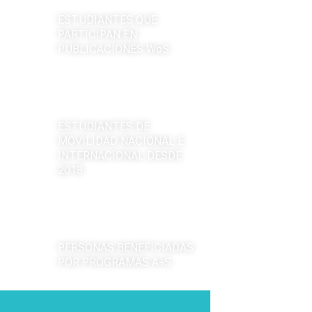
ESTUDIANTES QUE
PARTICIPAN EN
PUBLICACIONES WoS
+
450
ESTUDIANTES DE
MOVILIDAD NACIONAL E
INTERNACIONAL DESDE
2018
2.404
PERSONAS BENEFICIADAS
POR PROGRAMAS A+S