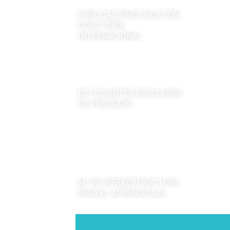
PUBLICACIONES WoS CON
COAUTORÍA
INTERNACIONAL
+
11
 mil
ESTUDIANTES REGULARES
DE PREGRADO
124
 mil
M² DE INFRAESTRUCTURA
PARA EL APRENDIZAJE